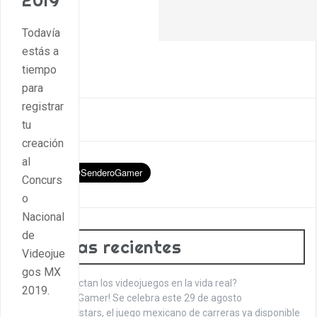
2019
Todavía
estás a
tiempo
para
registrar
tu
creación
al
Concurs
o
Nacional
de
Entradas recientes
Videojue
gos MX
¿Cómo impactan los videojuegos en la vida real?
2019.
¡Feliz día del Gamer! Se celebra este 29 de agosto
Circuit Superstars, el juego mexicano de carreras ya disponible