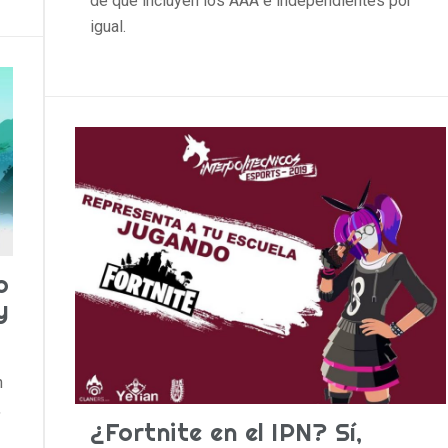
de que incluyen los AAA e independientes por
igual.
o
y
n
,
¿Fortnite en el IPN? Sí,