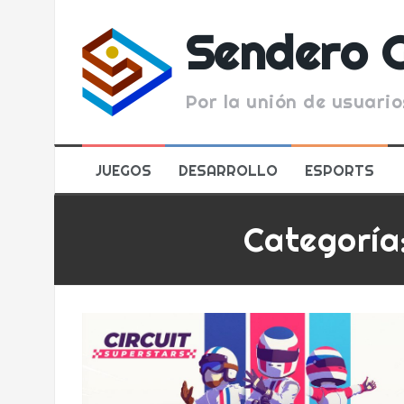
Skip
to
Sendero 
content
Por la unión de usuario
JUEGOS
DESARROLLO
ESPORTS
Categoría