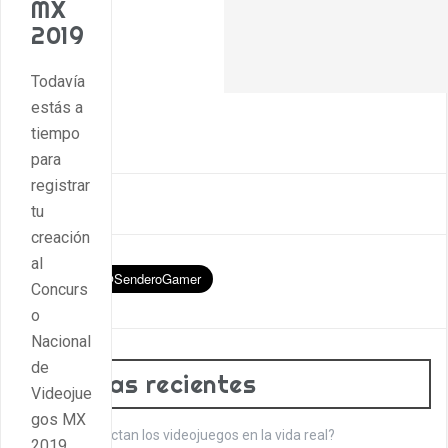
MX
2019
Todavía
estás a
tiempo
para
registrar
tu
creación
al
Concurs
o
Nacional
de
Entradas recientes
Videojue
gos MX
¿Cómo impactan los videojuegos en la vida real?
2019.