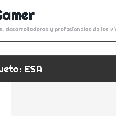
Gamer
s, desarrolladores y profesionales de los 
queta:
ESA