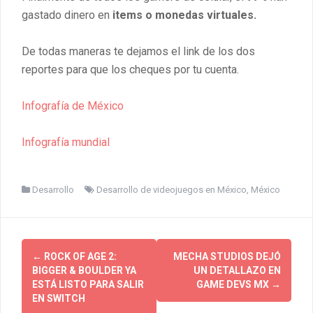
gastado dinero en
items o monedas virtuales.
De todas maneras te dejamos el link de los dos
reportes para que los cheques por tu cuenta.
Infografía de México
Infografía mundial
Desarrollo
Desarrollo de videojuegos en México
,
México
Post
←
ROCK OF AGE 2:
MECHA STUDIOS DEJÓ
navigation
BIGGER & BOULDER YA
UN DETALLAZO EN
ESTÁ LISTO PARA SALIR
GAME DEVS MX
→
EN SWITCH