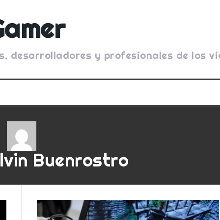
Gamer
s, desarrolladores y profesionales de los 
lvin Buenrostro