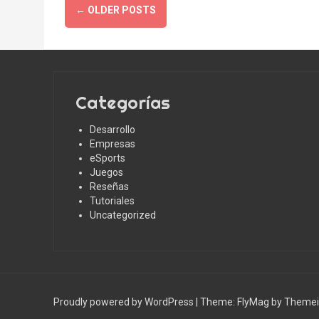
Posts
←
OLDER POSTS
navigation
Categorías
Desarrollo
Empresas
eSports
Juegos
Reseñas
Tutoriales
Uncategorized
Proudly powered by WordPress
|
Theme:
FlyMag
by Themeis