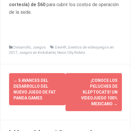
cortesía) de $60
para cubrir los costos de operación
de la sede.
Desarrollo
,
Juegos
DevHR
,
Eventos de videojuegos en
2017
,
Juegos en Kickstarter
,
Neon City Riders
Post
←
5 AVANCES DEL
¡CONOCE LOS
navigation
DESARROLLO DEL
PELUCHES DE
NUEVO JUEGO DE FAT
KLEPTOCATS! UN
PANDA GAMES
VIDEOJUEGO 100%
MEXICANO
→