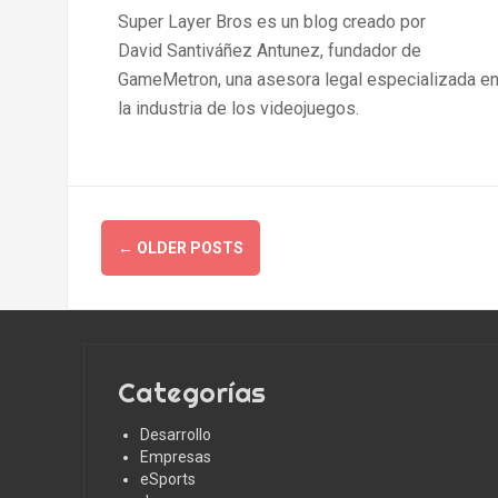
Super Layer Bros es un blog creado por
David Santiváñez Antunez, fundador de
GameMetron, una asesora legal especializada e
la industria de los videojuegos.
Posts
←
OLDER POSTS
navigation
Categorías
Desarrollo
Empresas
eSports