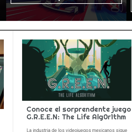
Conoce el sorprendente juego
G.R.E.E.N: The Life Alg0r1thm
La industria de los videojuegos mexicanos sigue