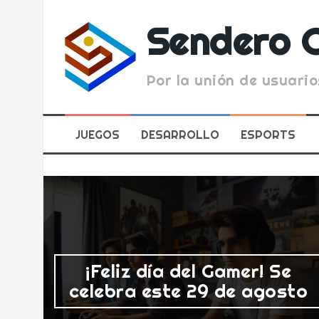
Skip
to
Sendero 
content
Por la unión de usuario
JUEGOS
DESARROLLO
ESPORTS
¡Feliz día del Gamer! Se
al?
celebra este 29 de agosto