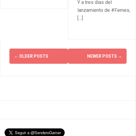
Y a tres dias del
lanzamiento de #Femes,
[…]
Posts
←
OLDER POSTS
NEWER POSTS
→
navigation